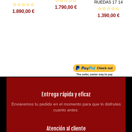
RUEDAS 17 14
1.790,00 €
Cargador de batería con indicador de carga
1.890,00 €
1.390,00 €
Sistema de frenado de disco hidráulico calidad PREMIUM
delantero y trasero
Horquilla invertida hIdráulica
Neumáticos: 60/100-14” Delantera / 80/100-12” trasera
Transmisión por cadena
Cubrecadena
Entrega rápida y eficaz
Llave de contacto
Enviaremos tu pedido en el momento para que lo disfrutes
cuanto antes.
Chasis acero reforzado
Altura asiento al suelo: 69cm
Atención al cliente