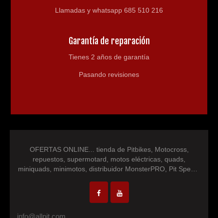
Llamadas y whatsapp 685 510 216
Fusibles de repuesto.
Herramientas para el montaje.
Garantía de reparación
Tienes 2 años de garantía
Medidas embalaje: Largo 117cm / Ancho 36cm / Alto 64cm
Pasando revisiones
Medidas Moto: Largo 145cm / Alto manillar 97cm / Ancho
manillar 64cm.
Medidas Sillín al suelo 69cm / Asiento a estriberas 39 cm.
Recuerda esta moto no es un juguete esta prohibido su uso sin
OFERTAS ONLINE... tienda de Pitbikes, Motocross,
supervision de un adulto.
repuestos, supermotard, motos eléctricas, quads,
miniquads, minimotos, distribuidor MonsterPRO, Pit Speed,
IM30 Racing, NEON, repuestos minimotos, repuesto
motocross, repuesto quad, pocketbike...
info@allpit.com