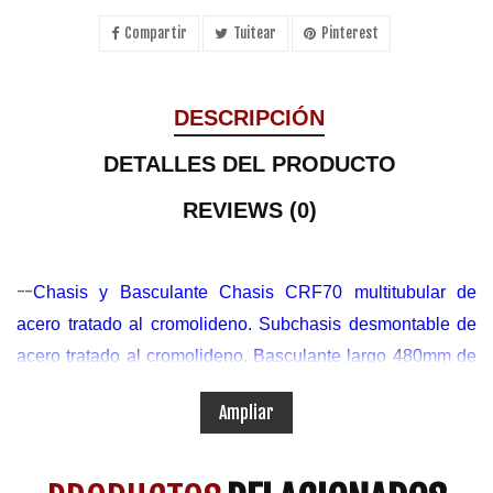
Compartir
Tuitear
Pinterest
DESCRIPCIÓN
DETALLES DEL PRODUCTO
REVIEWS (0)
--
Chasis y Basculante Chasis CRF70 multitubular de
acero tratado al cromolideno. Subchasis desmontable de
acero tratado al cromolideno. Basculante largo 480mm de
cromolideno. Motor Z125 XP Cilindrada 124,9cc Caballos
Ampliar
13cv Velocidad maxima 90km/h Suspensiones Horquilla
hidraulica invertida. Amortiguador trasero regulable en
altura Ruedas y neumaticos Llantas delantera 17X1.45