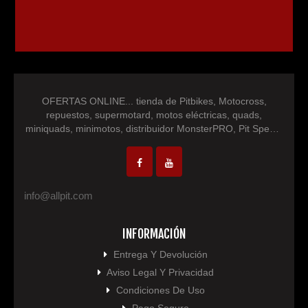
OFERTAS ONLINE... tienda de Pitbikes, Motocross,
repuestos, supermotard, motos eléctricas, quads,
miniquads, minimotos, distribuidor MonsterPRO, Pit Speed,
IM30 Racing, NEON, repuestos minimotos, repuesto
motocross, repuesto quad, pocketbike...
info@allpit.com
INFORMACIÓN
Entrega Y Devolución
Aviso Legal Y Privacidad
Condiciones De Uso