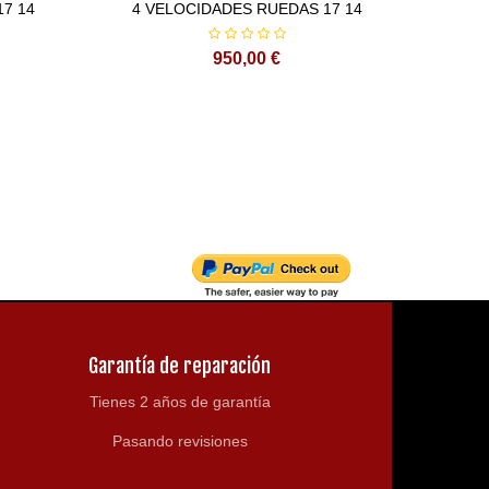
7 14
4 VELOCIDADES RUEDAS 17 14
SEMI
950,00 €
Garantía de reparación
Tienes 2 años de garantía
Pasando revisiones