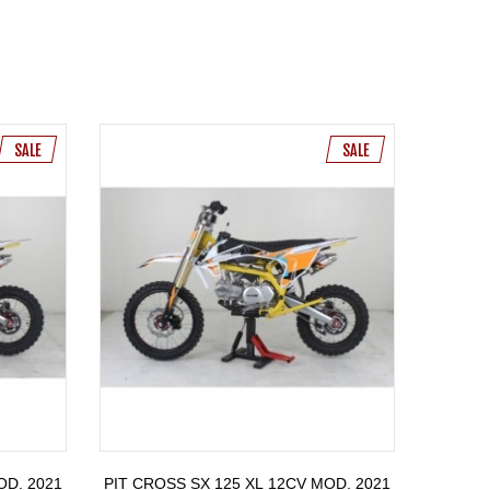
SALE
SALE
OD. 2021
PIT CROSS SX 125 XL 12CV MOD. 2021
PIT 