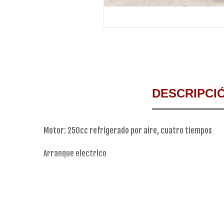
DESCRIPCI
Motor: 250cc refrigerado por aire, cuatro tiempos
Arranque electrico
Potencia: 18CV/7000r/min
5 marchas, embrague manual
Nibbi carburador