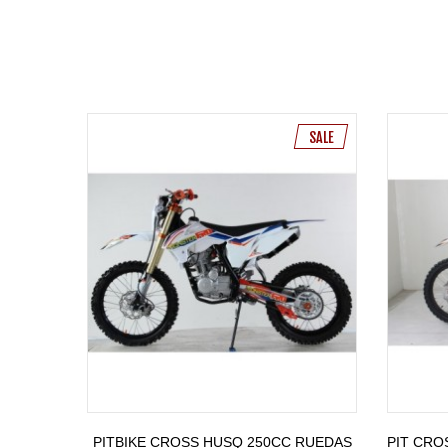
Cadena: 520 # piñon 13T, corona 43T
Chasis marco reforzado con material de acero
Brazo basculante acero reforzado
SALE
Tijas de cnc
Suspensión: frontal 51/54-810mm
Amortiguador trasero: amortiguador de 450mm
Sistema de frenos: disco hidraulico delantero y tras
Rueda: rueda de aleación, 21-18
Capacidad del tanque: 6.3L
PITBIKE CROSS HUSQ 250CC RUEDAS
PIT CRO