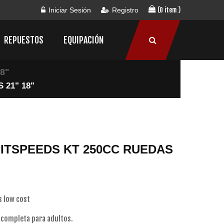
Iniciar Sesión
Registro
(0 item )
REPUESTOS
EQUIPACIÓN
8"
 21" 18"
PITSPEEDS KT 250CC RUEDAS
s low cost
 completa para adultos.