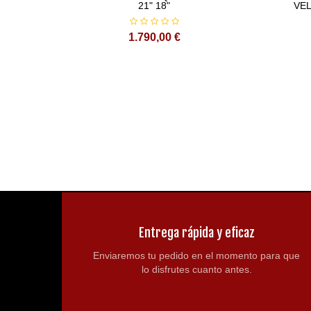
Altura del asiento: 890mm
21" 18"
VEL
1.790,00 €
Base de la rueda: 1330mm
Distancia al suelo: 320mm
GW/NW:118/103KGS
Tamaño del embalaje: 1740x500X880MM
Entrega rápida y eficaz
Enviaremos tu pedido en el momento para que
lo disfrutes cuanto antes.