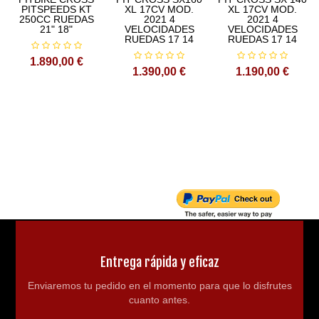
PITSPEEDS KT
XL 17CV MOD.
XL 17CV MOD.
250CC RUEDAS
2021 4
2021 4
Amortiguador trasero: amortiguador de 450mm
21" 18"
VELOCIDADES
VELOCIDADES
RUEDAS 17 14
RUEDAS 17 14
Sistema de frenos: disco hidraulico delantero y trasero
1.890,00 €
1.390,00 €
1.190,00 €
220/220mm
Rueda: rueda de aleación, 21-18
Capacidad del tanque: 6.3L
Altura del asiento: 890mm
Base de la rueda: 1330mm
Distancia al suelo: 320mm
Entrega rápida y eficaz
GW/NW:118/103KGS
Enviaremos tu pedido en el momento para que lo disfrutes
cuanto antes.
Tamaño del embalaje: 1740x500X880MM