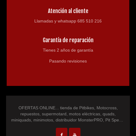
Atención al cliente
Llamadas y whatsapp 685 510 216
Garantía de reparación
Tienes 2 años de garantía
Pasando revisiones
OFERTAS ONLINE... tienda de Pitbikes, Motocross,
repuestos, supermotard, motos eléctricas, quads,
miniquads, minimotos, distribuidor MonsterPRO, Pit Speed,
IM30 Racing, NEON, repuestos minimotos, repuesto
motocross, repuesto quad, pocketbike...