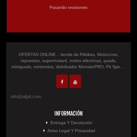
Pasando revisiones
OFERTAS ONLINE... tienda de Pitbikes, Motocross,
repuestos, supermotard, motos eléctricas, quads,
miniquads, minimotos, distribuidor MonsterPRO, Pit Speed,
IM30 Racing, NEON, repuestos minimotos, repuesto
motocross, repuesto quad, pocketbike...
info@allpit.com
INFORMACIÓN
Entrega Y Devolución
Aviso Legal Y Privacidad