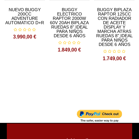
NUEVO BUGGY
BUGGY
BUGGY BIPLAZA
Trasimision: automatica por cadenna
200CC
ELECTRICO
RAPTOR 125CC
ADVENTURE
RAPTOR 2000W
CON RADIADOR
AUTOMATICO D+R
60V 20AH BIPLAZA
DE ACEITE
Medida de rueda: 4.10-6
RUEDAS 8" IDEAL
DISPLAY Y
PARA NIÑOS
MARCHA ATRAS
DESDE 6 AÑOS
RUEDAS 8" IDEAL
3.990,00 €
PARA NIÑOS
Frenos (delantero/trasero): disco mecanico
DESDE 6 AÑOS
1.849,00 €
Max. velocidad: 50km/h
1.749,00 €
Max. carga: 75kg
Autonomia: 50km
Peso.: 41kg/46kg
Dimensiones paquete: 1080 x 630 x 580mm