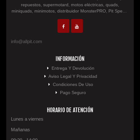
repuestos, supermotard, motos eléctricas, quads,
miniquads, minimotos, distribuidor MonsterPRO, Pit Speed,
IM30 Racing, NEON, repuestos minimotos, repuesto
motocross, repuesto quad, pocketbike...
info@allpit.com
INFORMACIÓN
Entrega Y Devolución
Aviso Legal Y Privacidad
Condiciones De Uso
Pago Seguro
HORARIO DE ATENCIÓN
Lunes a viernes
Mañanas