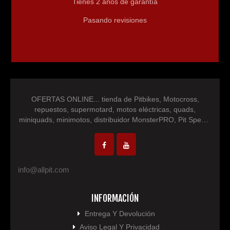
Tienes 2 años de garantía
- Peso producto: 78kg
Pasando revisiones
- Peso embalaje: 91kg
OFERTAS ONLINE... tienda de Pitbikes, Motocross,
repuestos, supermotard, motos eléctricas, quads,
miniquads, minimotos, distribuidor MonsterPRO, Pit Speed,
IM30 Racing, NEON, repuestos minimotos, repuesto
motocross, repuesto quad, pocketbike...
info@allpit.com
INFORMACIÓN
Entrega Y Devolución
Aviso Legal Y Privacidad