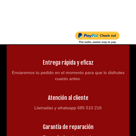
1000W:
- Medida llantas: 6"
- Medidas cubiertas: delantera 14x4.10-6",
trasera 14x5.00-6"
- Autonomía aproximada: 20 a 25km (según
peso del usuario, terreno y velocidad)
- Frenos: disco bomba hidráulica
Entrega rápida y eficaz
- Transmisión por cadena.
Enviaremos tu pedido en el momento para que lo disfrutes
- Velocidad máxima: 45km/h aproximadamente
cuanto antes.
- Limitador de velocidad: 3 posiciones
Atención al cliente
- Carga máxima que soporta: 110kg.
Llamadas y whatsapp 685 510 216
- Medidas producto: 149x83x120cm
- Medida ancho asiento: 43cm
Garantía de reparación
- Medidas embalaje: 138x83x52cm