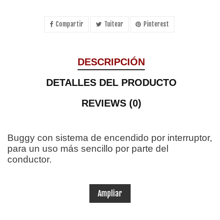
Compartir
Tuitear
Pinterest
DESCRIPCIÓN
DETALLES DEL PRODUCTO
REVIEWS (0)
Buggy con sistema de encendido por interruptor,
para un uso más sencillo por parte del
conductor.
Se convierte en la mejor opción para un paseo
divertido y respetuoso con el medio ambiente.
Ampliar
Potente buggy eléctrico para niños
equipado
con ruedas de 6" que permiten una mayor